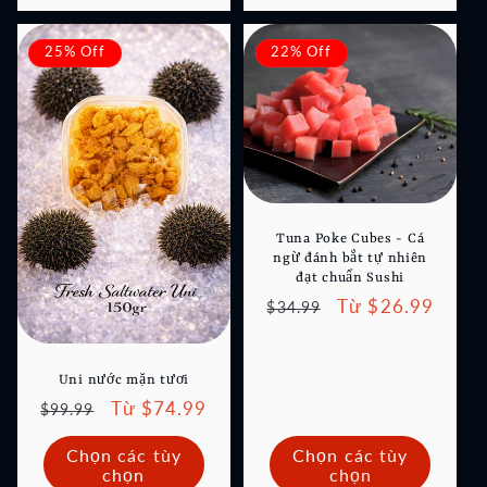
25% Off
22% Off
Tuna Poke Cubes - Cá
ngừ đánh bắt tự nhiên
đạt chuẩn Sushi
Giá
Giá
Từ $26.99
$34.99
thông
ưu
thường
đãi
Uni nước mặn tươi
Giá
Giá
Từ $74.99
$99.99
thông
ưu
Chọn các tùy
Chọn các tùy
thường
đãi
chọn
chọn