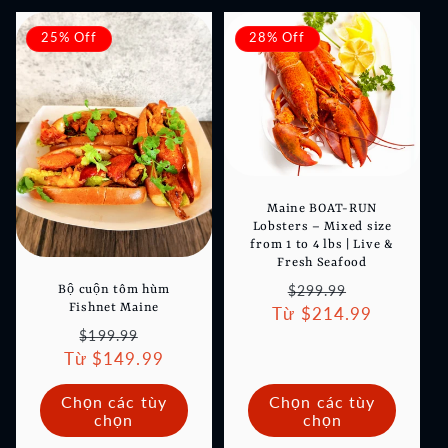
25% Off
28% Off
Maine BOAT-RUN
Lobsters – Mixed size
from 1 to 4 lbs | Live &
Fresh Seafood
Giá
Giá
$299.99
Bộ cuộn tôm hùm
Fishnet Maine
Từ $214.99
thông
ưu
Giá
Giá
thường
đãi
$199.99
Từ $149.99
thông
ưu
thường
đãi
Chọn các tùy
Chọn các tùy
chọn
chọn