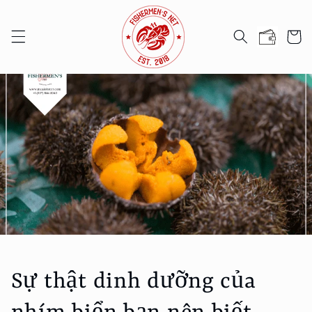
Chuyển
đến nội
Giỏ
dung
hàng
Sự thật dinh dưỡng của