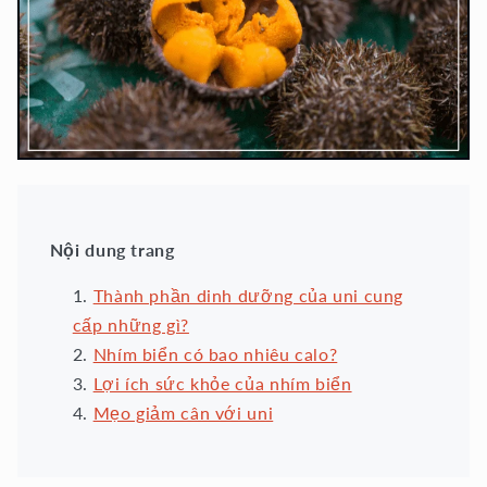
Nội dung trang
Thành phần dinh dưỡng của uni cung
cấp những gì?
Nhím biển có bao nhiêu calo?
Lợi ích sức khỏe của nhím biển
Mẹo giảm cân với uni