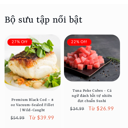
Bộ sưu tập nổi bật
27% Off
22% Off
Tuna Poke Cubes - Cá
ngừ đánh bắt tự nhiên
Premium Black Cod – 8
đạt chuẩn Sushi
oz Vacuum-Sealed Fillet
Giá
Giá
Từ $26.99
$34.99
| Wild-Caught
thông
ưu
Giá
Giá
Từ $39.99
$54.99
thường
đãi
thông
ưu