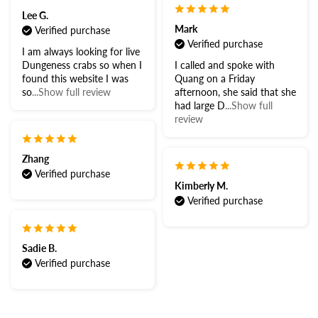
Lee G.
Mark
Verified purchase
Verified purchase
I am always looking for live
Dungeness crabs so when I
I called and spoke with
found this website I was
Quang on a Friday
so
...Show full review
afternoon, she said that she
had large D
...Show full
review
Zhang
Verified purchase
Kimberly M.
Verified purchase
Sadie B.
Verified purchase