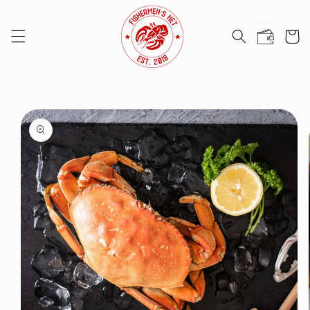
Chuyển
đến nội
Giỏ
dung
hàng
Chuyển
đến
thông
tin sản
phẩm