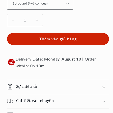
Giảm
Tăng
số
số
lượng
lượng
của
của
Thêm vào giỏ hàng
Cua
Cua
Dungeness
Dungeness
sống
sống
Delivery Date:
Monday, August 10
| Order
tươi
tươi
within: 0h 13m
-
-
Cua
Cua
Canada
Canada
sống
sống
Sự miêu tả
Chi tiết vận chuyển