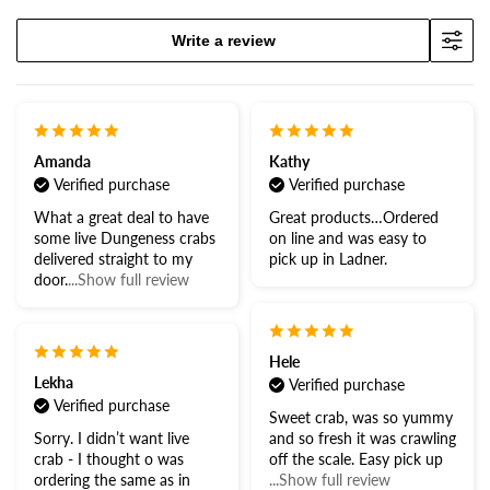
Write a review
Amanda
Kathy
Verified purchase
Verified purchase
What a great deal to have
Great products…Ordered
some live Dungeness crabs
on line and was easy to
delivered straight to my
pick up in Ladner.
door.
...Show full review
Hele
Lekha
Verified purchase
Verified purchase
Sweet crab, was so yummy
Sorry. I didn’t want live
and so fresh it was crawling
crab - I thought o was
off the scale. Easy pick up
ordering the same as in
...Show full review