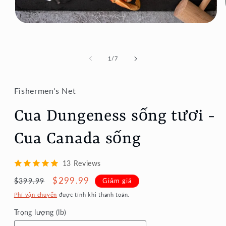
Mở
phương
tiện
1
trong
trong
1
/
7
hộp
số
tương
tác
Fishermen's Net
Cua Dungeness sống tươi -
Cua Canada sống
13 Reviews
Giá
Giá
$299.99
Giảm giá
$399.99
thông
ưu
Phí vận chuyển
được tính khi thanh toán.
thường
đãi
Trọng lượng (lb)