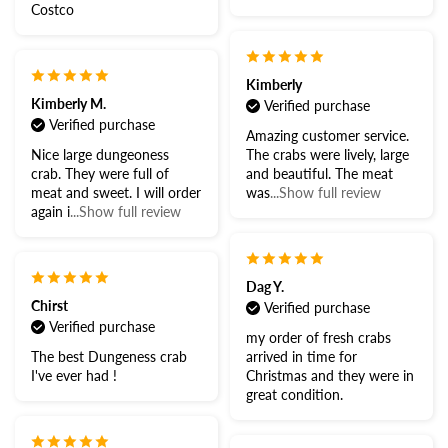
Costco
Kimberly
Kimberly M.
Verified purchase
Verified purchase
Amazing customer service.
Nice large dungeoness
The crabs were lively, large
crab. They were full of
and beautiful. The meat
meat and sweet. I will order
was
...Show full review
again i
...Show full review
Dag Y.
Chirst
Verified purchase
Verified purchase
my order of fresh crabs
The best Dungeness crab
arrived in time for
I've ever had !
Christmas and they were in
great condition.