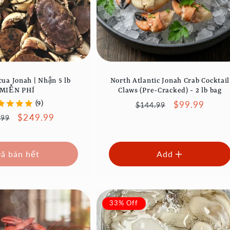
cua Jonah | Nhận 5 lb
North Atlantic Jonah Crab Cocktail
MIỄN PHÍ
Claws (Pre-Cracked) - 2 lb bag
Giá
Giá
$99.99
(9)
$144.99
thông
ưu
Giá
$249.99
.99
thường
đãi
g
ưu
ờng
đãi
ã bán hết
Add
33% Off