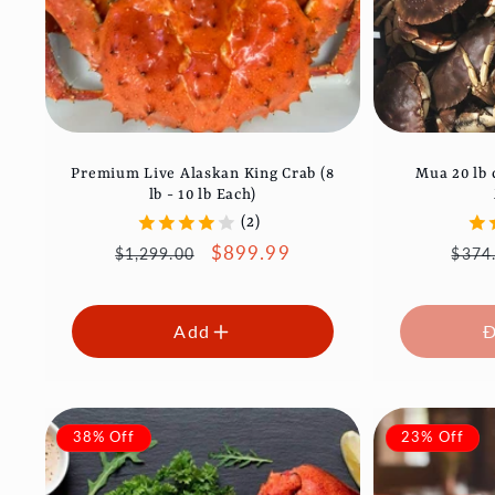
Premium Live Alaskan King Crab (8
Mua 20 lb 
lb - 10 lb Each)
(2)
Giá
Giá
$899.99
Giá
$1,299.00
$374
thông
ưu
thôn
thường
đãi
thư
Add
Đ
38% Off
23% Off