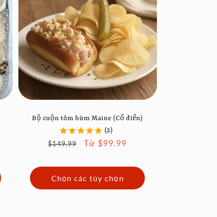
Bộ cuộn tôm hùm Maine (Cổ điển)
(2)
Giá
Giá
Từ $99.99
$149.99
thông
ưu
thường
đãi
Chọn các tùy chọn