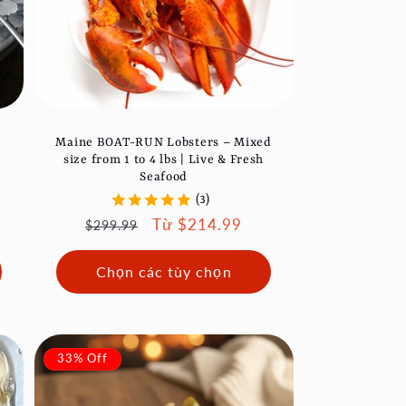
Maine BOAT-RUN Lobsters – Mixed
size from 1 to 4 lbs | Live & Fresh
Seafood
(3)
Giá
Giá
Từ $214.99
$299.99
thông
ưu
thường
đãi
Chọn các tùy chọn
33% Off