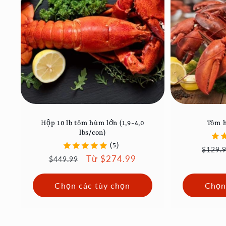
Hộp 10 lb tôm hùm lớn (1,9-4,0
Tôm 
lbs/con)
(5)
Giá
$129.
Giá
Giá
Từ $274.99
$449.99
thôn
thông
ưu
thườ
thường
đãi
Chọn các tùy chọn
Chọn