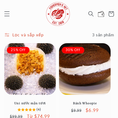
Chuyển
đến nội
Giỏ
dung
hàng
Lọc và sắp xếp
3 sản phẩm
25% Off
30% Off
Uni nước mặn tươi
Bánh Whoopie
Giá
Giá
$6.99
(6)
$9.99
Giá
Giá
Từ $74.99
thông
ưu
$99.99