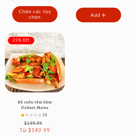
thông
ưu
thường
đãi
Chọn các tùy
thường
đãi
Add
chọn
25% Off
Bộ cuộn tôm hùm
Fishnet Maine
(1)
Giá
Giá
$199.99
Từ $149.99
thông
ưu