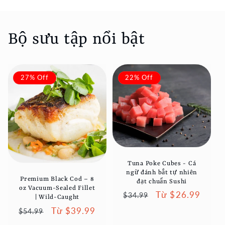
Bộ sưu tập nổi bật
27% Off
22% Off
Tuna Poke Cubes - Cá
ngừ đánh bắt tự nhiên
Premium Black Cod – 8
đạt chuẩn Sushi
oz Vacuum-Sealed Fillet
Giá
Giá
Từ $26.99
$34.99
| Wild-Caught
thông
ưu
Giá
Giá
Từ $39.99
$54.99
thường
đãi
thông
ưu