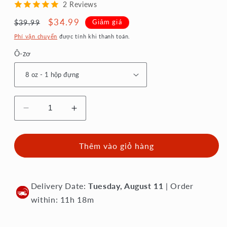
2 Reviews
Giá
Giá
$34.99
Giảm giá
$39.99
thông
ưu
Phí vận chuyển
được tính khi thanh toán.
thường
đãi
Ô-zơ
Giảm
Tăng
số
số
lượng
lượng
của
của
Thêm vào giỏ hàng
Thịt
Thịt
Cua
Cua
Jonah
Jonah
Delivery Date:
Tuesday, August 11
| Order
-
-
within: 11h 18m
Thịt
Thịt
cua
cua
đá
đá