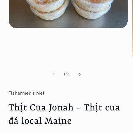
Mở
phương
tiện
1
trong
hộp
tương
tác
trong
1
/
3
số
Fishermen's Net
Thịt Cua Jonah - Thịt cua
đá local Maine