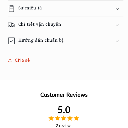
local
local
Sự miêu tả
Maine
Maine
Chi tiết vận chuyển
Hướng dẫn chuẩn bị
Chia sẻ
Customer Reviews
5.0
2 reviews