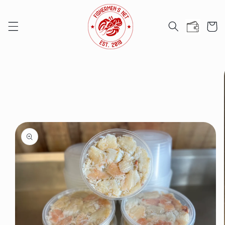
Chuyển
đến nội
Giỏ
dung
hàng
Chuyển
đến
thông
tin sản
phẩm